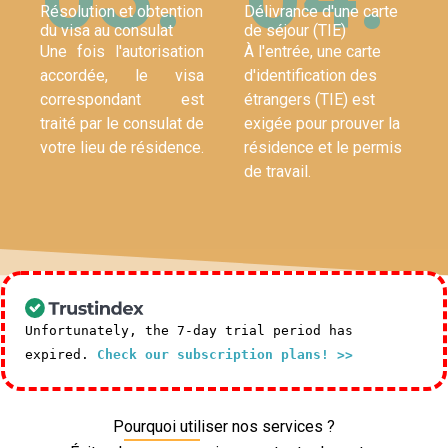
Résolution et obtention
Délivrance d'une carte
du visa au consulat
de séjour (TIE)
Une fois l'autorisation
À l'entrée, une carte
accordée, le visa
d'identification des
correspondant est
étrangers (TIE) est
traité par le consulat de
exigée pour prouver la
votre lieu de résidence.
résidence et le permis
de travail.
Unfortunately, the 7-day trial period has
expired.
Check our subscription plans! >>
Pourquoi utiliser nos services ?