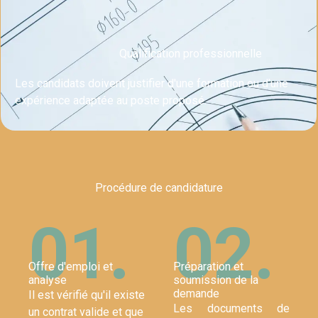
Qualification professionnelle
Les candidats doivent justifier d'une formation ou d'une
expérience adaptée au poste proposé.
Procédure de candidature
01.
02.
Offre d'emploi et
Préparation et
analyse
soumission de la
demande
Il est vérifié qu'il existe
Les documents de
un contrat valide et que