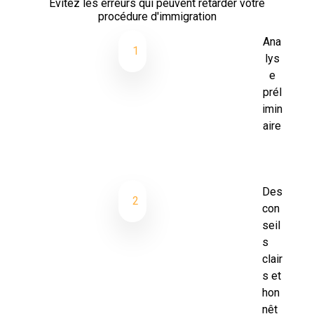
Évitez les erreurs qui peuvent retarder votre
procédure d'immigration
Ana
1
lys
e
prél
imin
aire
Des
2
con
seil
s
clair
s et
hon
nêt