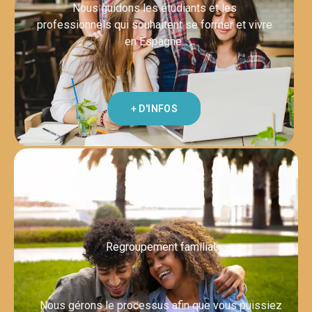
Nous guidons les étudiants et les
professionnels qui souhaitent se former et vivre
en Espagne.
+ D'INFOS
Regroupement familial
Nous gérons le processus afin que vous puissiez