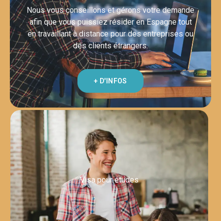
Nous vous conseillons et gérons votre demande
afin que vous puissiez résider en Espagne tout
en travaillant à distance pour des entreprises ou
des clients étrangers.
+ D'INFOS
Visa pour études