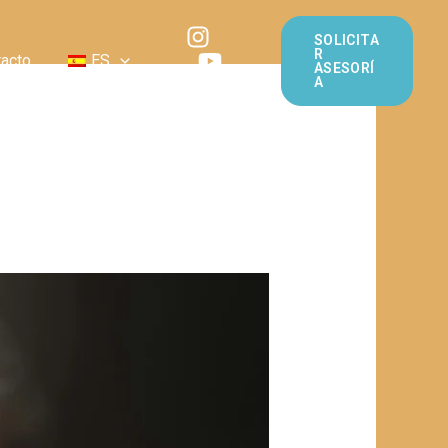
SOLICITA
R
acto
ES
ASESORÍ
A