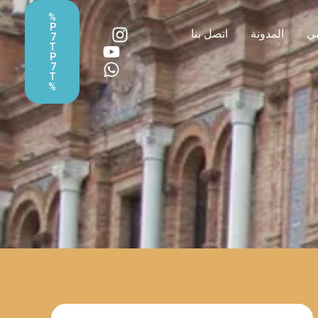
%
P
بي
المدونة
اتصل بنا
7
T
P
7
T
%