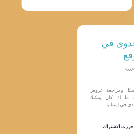
جدوى في
قع
عدية
صيًا، ومراجعة عروض
د ما إذا كان يمكنك
 في إسبانيا.
 قررت الاشتراك.