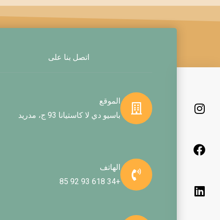
اتصل بنا على
ا
ل
ف
ن
ي
ي
الموقع
ن
س
س
باسيو دي لا كاستيانا 93 ج، مدريد
ت
ب
ك
ق
و
د
إ
ر
ك
ا
ن
م
الهاتف
+34 618 93 92 85