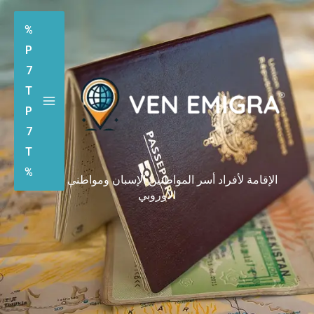
%
P
7
T
P
7
T
%
سر المواطنين الإسبان ومواطني الاتحاد
الأوروبي