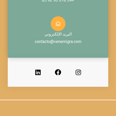
+34 618 93 92 85
البريد الإلكتروني
contacto@venemigra.
ف
ل
ي
ي
س
ن
ب
ك
و
د
ك
إ
ن