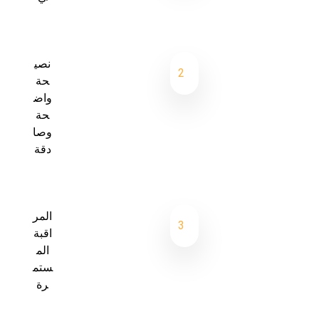
نصي
2
حة
واض
حة
وصا
دقة
المر
3
اقبة
الم
ستم
رة