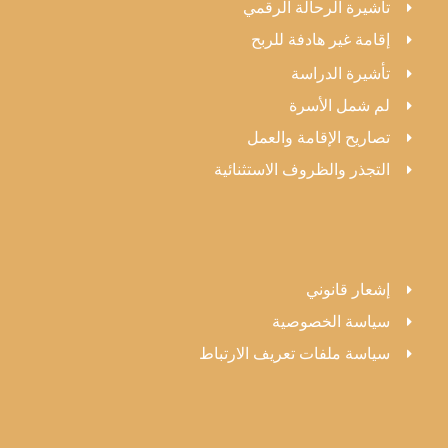
 الرقمي
 للربح
والعمل
الاستثنائية
ية
ريف الارتباط